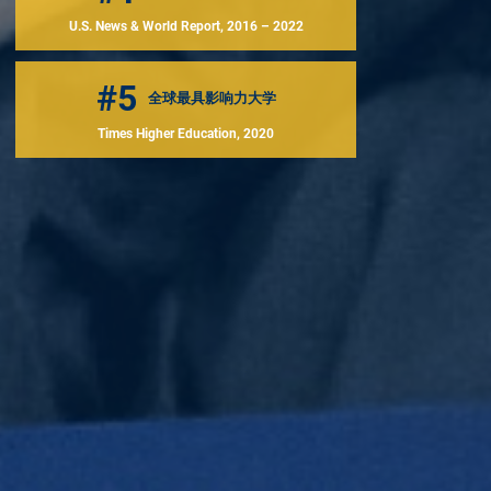
U.S. News & World Report, 2016 – 2022
#5
全球最具影响力大学
Times Higher Education, 2020